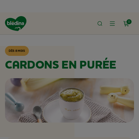
0
ACCUEIL
RECETTES BLÉDINA
DÈS 8 MOIS
CARDONS EN PURÉE