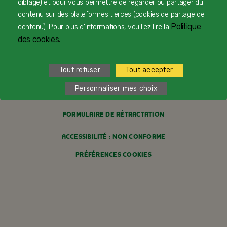
ciblage) et pour vous permettre de regarder ou partager du
FAQ
contenu sur des plateformes tierces (cookies de partage de
MENTIONS LÉGALES
Politique
contenu). Pour plus d'informations, veuillez lire la
des cookies.
POLITIQUE COOKIES
Tout refuser
Tout accepter
POLITIQUE DE CONFIDENTIALITÉ
Personnaliser mes choix
CONDITIONS GÉNÉRALES DE VENTE
FORMULAIRE DE RÉTRACTATION
ACCESSIBILITÉ : NON CONFORME
PRÉFÉRENCES COOKIES