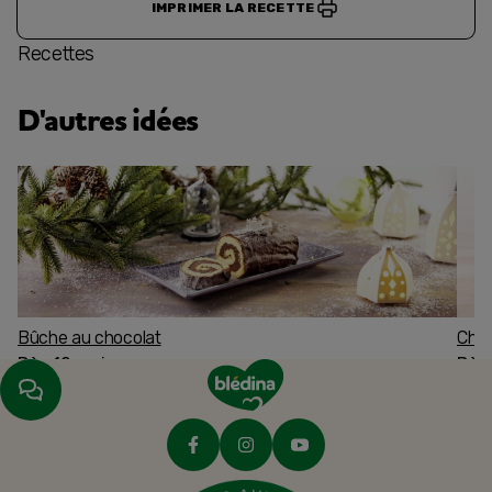
IMPRIMER LA RECETTE
Recettes
D'autres idées
Bûche au chocolat
Char
Dès 12 mois
Dès