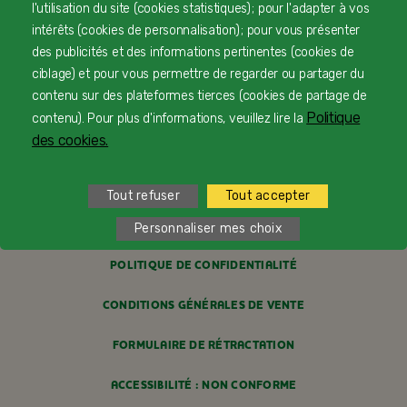
l'utilisation du site (cookies statistiques) ; pour l'adapter à vos
LIVRAISON
intérêts (cookies de personnalisation) ; pour vous présenter
des publicités et des informations pertinentes (cookies de
PAIEMENT SÉCURISÉ
ciblage) et pour vous permettre de regarder ou partager du
contenu sur des plateformes tierces (cookies de partage de
PROFESSIONNELS DE SANTÉ
Politique
contenu). Pour plus d'informations, veuillez lire la
des cookies.
FAQ
MENTIONS LÉGALES
Tout refuser
Tout accepter
POLITIQUE COOKIES
Personnaliser mes choix
POLITIQUE DE CONFIDENTIALITÉ
CONDITIONS GÉNÉRALES DE VENTE
FORMULAIRE DE RÉTRACTATION
ACCESSIBILITÉ : NON CONFORME