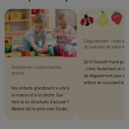
Déguisement : créez le 
de carnaval de votre enfa
Do It Yourself mardi gras 
Activités en crèche chez les
: créez facilement un m
grands
de déguisement pour vot
enfant, en recyclant le
Nos enfants grandissent si vite à
packaging des petits pot
la maison et à la crèche. Que
bébé !
font-ils en structures d'accueil ?
Bledina fait le point avec Elodie
Hardy, psychomotricienne.