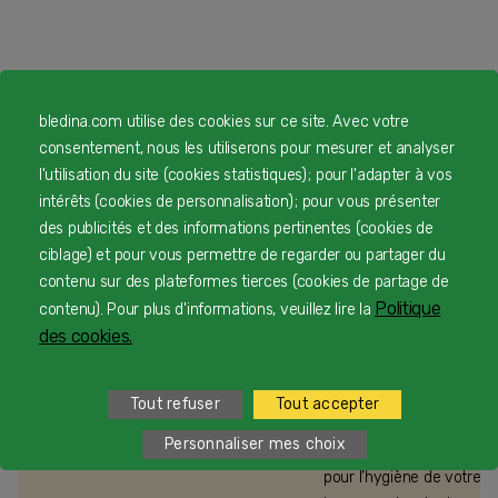
Pour vous accompagner
bledina.com utilise des cookies sur ce site. Avec votre
consentement, nous les utiliserons pour mesurer et analyser
l'utilisation du site (cookies statistiques) ; pour l'adapter à vos
intérêts (cookies de personnalisation) ; pour vous présenter
des publicités et des informations pertinentes (cookies de
ciblage) et pour vous permettre de regarder ou partager du
Bébé et sommeil
contenu sur des plateformes tierces (cookies de partage de
Politique
contenu). Pour plus d'informations, veuillez lire la
des cookies.
Hygiène de bébé
Tout refuser
Tout accepter
Personnaliser mes choix
Découvrez tous nos conse
pour l’hygiène de votre b