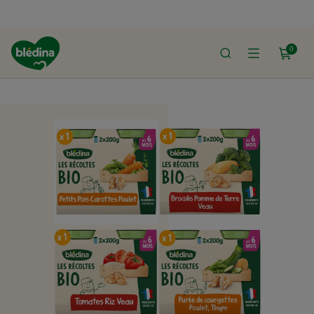
0
ACCUEIL
LE SHOP