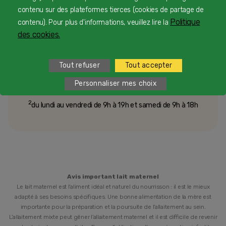
contenu sur des plateformes tierces (cookies de partage de
Une équipe d’experts en nutrition infantile rien que
Politique
contenu). Pour plus d'informations, veuillez lire la
pour vous 24/7 gratuitement
des cookies.
Tout refuser
Tout accepter
1
Service et appel gratuits en France hors collectivités
Personnaliser mes choix
d'Outre-Mer​
2
du lundi au vendredi de 9h à 19h et samedi de 9h à 18h
Avis important lait maternel
Le lait maternel est l’aliment idéal et naturel du nourrisson : il est le mieux
adapté à ses besoins spécifiques. Une bonne alimentation de la mère est
importante pour la préparation et la poursuite de l’allaitement au sein.
L’allaitement mixte peut gêner l’allaitement maternel et il est difficile de revenir