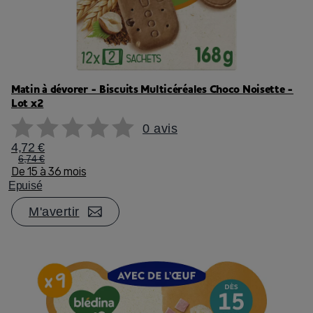
Matin à dévorer - Biscuits Multicéréales Choco Noisette -
Lot x2
0 avis
4,72 €
6,74 €
De 15 à 36 mois
Epuisé
M'avertir