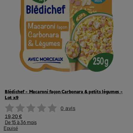
Blédichef - Macaroni façon Carbonara & petits légumes -
Lot x9
0 avis
19,20 €
De 15 à 36 mois
Epuisé