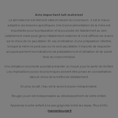
Avis important lait maternel
Le lait maternel est l’aliment idéal et naturel du nourrisson : il est le mieux
adapté à ses besoins spécifiques. Une bonne alimentation de la mère est
importante pour la préparation et la poursuite de l’allaitement au sein.
L’allaitement mixte peut gêner l’allaitement maternel et il est difficile de revenir
sur le choix de ne pas allaiter. En cas d’utilisation d’une préparation infantile,
lorsque la mère ne peut pas ou ne veut pas allaiter, il importe de respecter
scrupuleusement les indications de préparations et d’utilisation et de suivre
l’avis du corps médical.
Une utilisation incorrecte pourrait présenter un risque pour la santé de l’enfant.
Les implications socio-économiques doivent être prises en considération
dans le choix de la méthode d’allaitement.
En plus du lait, l’eau est la seule boisson indispensable.
Bouger, jouer est indispensable au développement de votre enfant.
Apprenez à votre enfant à ne pas grignoter entre les repas. Plus d’info
:
mangerbouger.fr