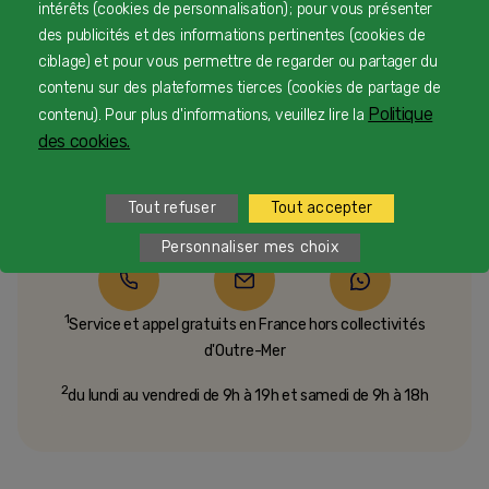
intérêts (cookies de personnalisation) ; pour vous présenter
des publicités et des informations pertinentes (cookies de
ciblage) et pour vous permettre de regarder ou partager du
contenu sur des plateformes tierces (cookies de partage de
Besoin d’échanger ou d’un conseil
Politique
contenu). Pour plus d'informations, veuillez lire la
personnalisé
des cookies.
Une équipe d’experts en nutrition infantile rien que
Tout refuser
Tout accepter
pour vous 24/7 gratuitement
Personnaliser mes choix
1
Service et appel gratuits en France hors collectivités
d'Outre-Mer​
2
du lundi au vendredi de 9h à 19h et samedi de 9h à 18h