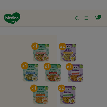
0
ACCUEIL
LE SHOP