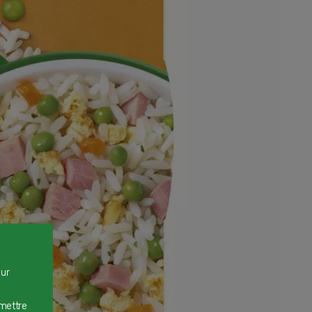
our
rmettre