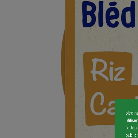
bledin
utilise
l'adap
public