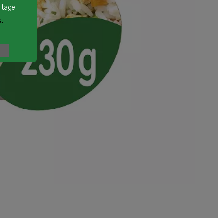
rtage
.