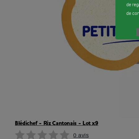
de reg
de cont
Blédichef - Riz Cantonais - Lot x9
0 avis