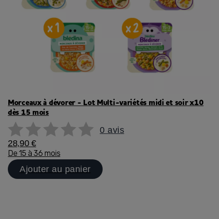
Morceaux à dévorer - Lot Multi-variétés midi et soir x10
dès 15 mois
0 avis
28,90 €
De 15 à 36 mois
Ajouter au panier