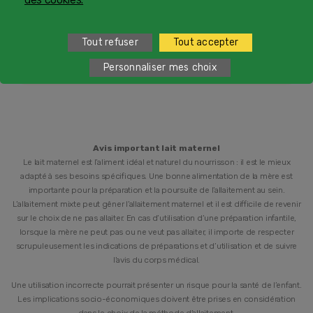
1
Service et appel gratuits en France hors collectivités
d'Outre-Mer​
Tout refuser
Tout accepter
2
du lundi au vendredi de 9h à 19h et samedi de 9h à 18h
Personnaliser mes choix
Avis important lait maternel
Le lait maternel est l’aliment idéal et naturel du nourrisson : il est le mieux
adapté à ses besoins spécifiques. Une bonne alimentation de la mère est
importante pour la préparation et la poursuite de l’allaitement au sein.
L’allaitement mixte peut gêner l’allaitement maternel et il est difficile de revenir
sur le choix de ne pas allaiter. En cas d’utilisation d’une préparation infantile,
lorsque la mère ne peut pas ou ne veut pas allaiter, il importe de respecter
scrupuleusement les indications de préparations et d’utilisation et de suivre
l’avis du corps médical.
Une utilisation incorrecte pourrait présenter un risque pour la santé de l’enfant.
Les implications socio-économiques doivent être prises en considération