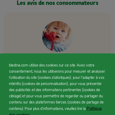
Les avis de nos consommateurs
bledina.com utilise des cookies sur ce site. Avec votre
Besoin d’échanger ou d’un conseil
consentement, nous les utiliserons pour mesurer et analyser
personnalisé
l'utilisation du site (cookies statistiques) ; pour l'adapter à vos
intérêts (cookies de personnalisation) ; pour vous présenter
Une équipe d’experts en nutrition infantile rien que
des publicités et des informations pertinentes (cookies de
pour vous 24/7 gratuitement
ciblage) et pour vous permettre de regarder ou partager du
contenu sur des plateformes tierces (cookies de partage de
Politique
contenu). Pour plus d'informations, veuillez lire la
des cookies.