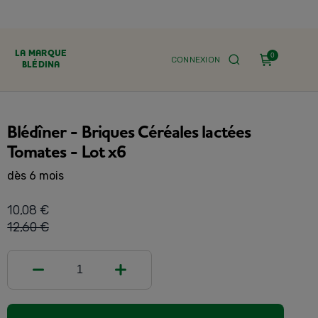
LA MARQUE
0
CONNEXION
BLÉDINA
Blédîner - Briques Céréales lactées
Tomates - Lot x6
dès 6 mois
10,08 €
12,60 €
1