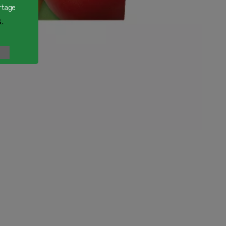
rtage
.