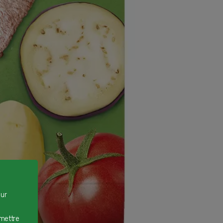
our
rmettre