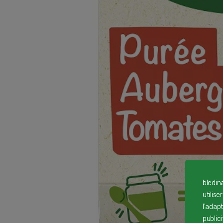
bledin
utilise
l'adap
public