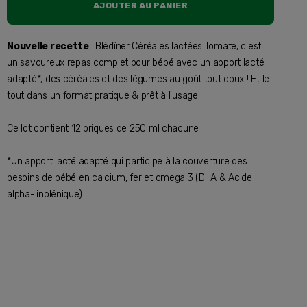
AJOUTER AU PANIER
Nouvelle recette
: Blédîner Céréales lactées Tomate, c'est
un savoureux repas complet pour bébé avec un apport lacté
adapté*, des céréales et des légumes au goût tout doux ! Et le
tout dans un format pratique & prêt à l'usage !
Ce lot contient 12 briques de 250 ml chacune
*Un apport lacté adapté qui participe à la couverture des
besoins de bébé en calcium, fer et omega 3 (DHA & Acide
alpha-linolénique)