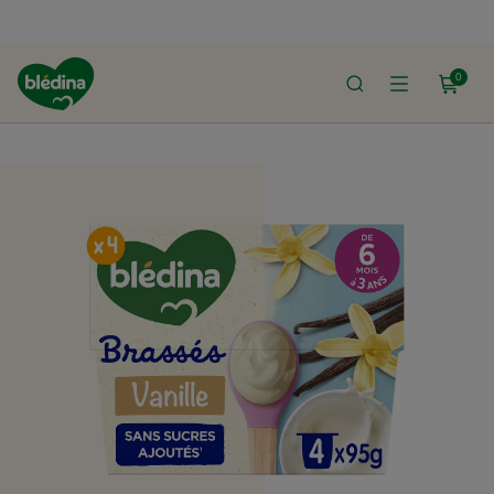
0
ACCUEIL
LE SHOP