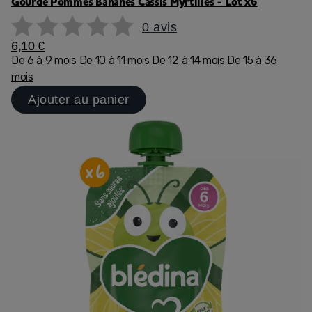
Gourde Pommes Bananes Cassis Myrtilles - Lot x6
0 avis
6,10 €
De 6 à 9 mois
De 10 à 11 mois
De 12 à 14 mois
De 15 à 36
mois
Ajouter au panier