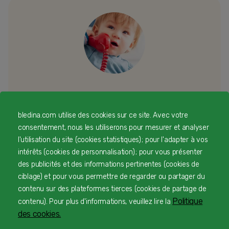
Besoin d’échanger ou d’un conseil
personnalisé
bledina.com utilise des cookies sur ce site. Avec votre
consentement, nous les utiliserons pour mesurer et analyser
l'utilisation du site (cookies statistiques) ; pour l'adapter à vos
Une équipe d’experts en nutrition infantile rien que
intérêts (cookies de personnalisation) ; pour vous présenter
pour vous 24/7 gratuitement
des publicités et des informations pertinentes (cookies de
ciblage) et pour vous permettre de regarder ou partager du
contenu sur des plateformes tierces (cookies de partage de
1
Politique
contenu). Pour plus d'informations, veuillez lire la
Service et appel gratuits en France hors collectivités
des cookies.
d'Outre-Mer​