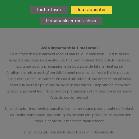
2
du lundi au vendredi de 9h à 19h et samedi de 9h à 18h
Tout refuser
Tout accepter
Personnaliser mes choix
Avis important lait maternel
Le lait maternel est l’aliment idéal et naturel du nourrisson : il est le mieux
adapté à ses besoins spécifiques. Une bonne alimentation de la mère est
importante pour la préparation et la poursuite de l’allaitement au sein.
L’allaitement mixte peut gêner l’allaitement maternel et il est difficile de revenir
sur le choix de ne pas allaiter. En cas d’utilisation d’une préparation infantile,
lorsque la mère ne peut pas ou ne veut pas allaiter, il importe de respecter
scrupuleusement les indications de préparations et d’utilisation et de suivre
l’avis du corps médical.
Une utilisation incorrecte pourrait présenter un risque pour la santé de l’enfant.
Les implications socio-économiques doivent être prises en considération
dans le choix de la méthode d’allaitement.
En plus du lait, l’eau est la seule boisson indispensable.