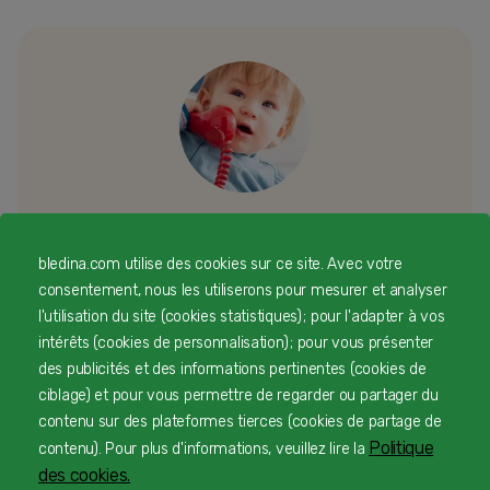
Besoin d’échanger ou d’un conseil
bledina.com utilise des cookies sur ce site. Avec votre
personnalisé
consentement, nous les utiliserons pour mesurer et analyser
l'utilisation du site (cookies statistiques) ; pour l'adapter à vos
intérêts (cookies de personnalisation) ; pour vous présenter
Une équipe d’experts en nutrition infantile rien que
des publicités et des informations pertinentes (cookies de
pour vous 24/7 gratuitement
ciblage) et pour vous permettre de regarder ou partager du
contenu sur des plateformes tierces (cookies de partage de
Politique
contenu). Pour plus d'informations, veuillez lire la
1
Service et appel gratuits en France hors collectivités
des cookies.