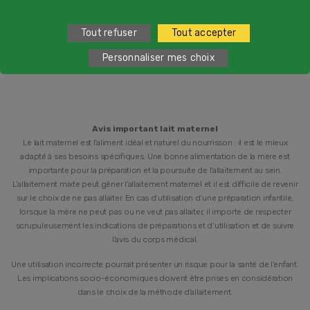
d'Outre-Mer​
2
du lundi au vendredi de 9h à 19h et samedi de 9h à 18h
Tout refuser
Tout accepter
Personnaliser mes choix
Avis important lait maternel
Le lait maternel est l’aliment idéal et naturel du nourrisson : il est le mieux
adapté à ses besoins spécifiques. Une bonne alimentation de la mère est
importante pour la préparation et la poursuite de l’allaitement au sein.
L’allaitement mixte peut gêner l’allaitement maternel et il est difficile de revenir
sur le choix de ne pas allaiter. En cas d’utilisation d’une préparation infantile,
lorsque la mère ne peut pas ou ne veut pas allaiter, il importe de respecter
scrupuleusement les indications de préparations et d’utilisation et de suivre
l’avis du corps médical.
Une utilisation incorrecte pourrait présenter un risque pour la santé de l’enfant.
Les implications socio-économiques doivent être prises en considération
dans le choix de la méthode d’allaitement.