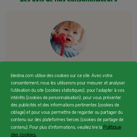
Besoin d’échanger ou d’un conseil
bledina.com utilise des cookies sur ce site. Avec votre
personnalisé
consentement, nous les utiliserons pour mesurer et analyser
l'utilisation du site (cookies statistiques) ; pour l'adapter à vos
intérêts (cookies de personnalisation) ; pour vous présenter
Une équipe d’experts en nutrition infantile rien que
des publicités et des informations pertinentes (cookies de
pour vous 24/7 gratuitement
ciblage) et pour vous permettre de regarder ou partager du
contenu sur des plateformes tierces (cookies de partage de
Politique
contenu). Pour plus d'informations, veuillez lire la
1
des cookies.
Service et appel gratuits en France hors collectivités