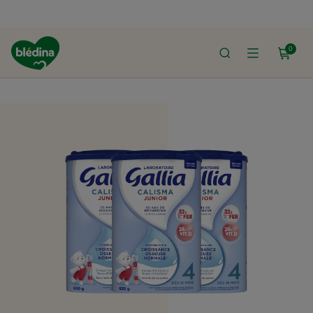
0
ACCUEIL
LE SHOP