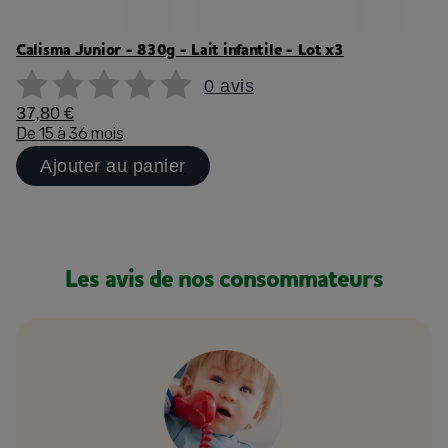
Calisma Junior - 830g - Lait infantile - Lot x3
0 avis
37,80 €
De 15 à 36 mois
Ajouter au panier
Les avis de nos consommateurs