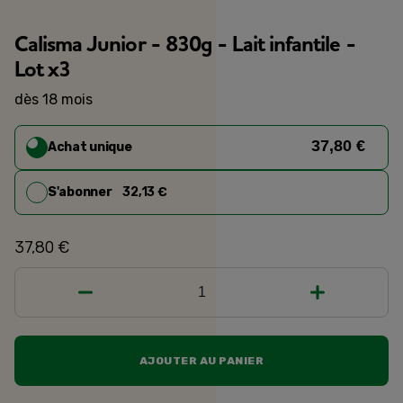
Calisma Junior - 830g - Lait infantile -
Lot x3
dès 18 mois
37,80 €
Achat unique
S'abonner
32,13 €
37,80 €
1
AJOUTER AU PANIER