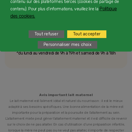
Une équipe d’experts en nutrition infantile rien que
contenu sur des plateformes tierces (cookies de partage de
pour vous 24/7 gratuitement
Politique
contenu). Pour plus d'informations, veuillez lire la
des cookies.
1
Tout refuser
Tout accepter
Service et appel gratuits en France hors collectivités
d'Outre-Mer​
Personnaliser mes choix
2
du lundi au vendredi de 9h à 19h et samedi de 9h à 18h
Avis important lait maternel
Le lait maternel est l’aliment idéal et naturel du nourrisson : il est le mieux
adapté à ses besoins spécifiques. Une bonne alimentation de la mère est
importante pour la préparation et la poursuite de l’allaitement au sein.
L’allaitement mixte peut gêner l’allaitement maternel et il est difficile de revenir
sur le choix de ne pas allaiter. En cas d’utilisation d’une préparation infantile,
lorsque la mère ne peut pas ou ne veut pas allaiter, il importe de respecter