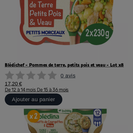
Blédichef - Pommes de terre, petits pois et veau - Lot x8
0 avis
17,20 €
De 12 à 14 mois
De 15 à 36 mois
Ajouter au panier