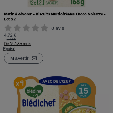
Matin à dévorer - Biscuits Multicéréales Choco Noisette -
Lot x2
0 avis
4,72 €
6,74 €
De 15 à 36 mois
Epuisé
M'avertir