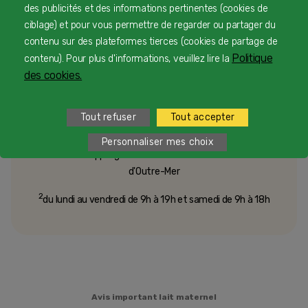
des publicités et des informations pertinentes (cookies de
Besoin d’échanger ou d’un conseil
ciblage) et pour vous permettre de regarder ou partager du
personnalisé
contenu sur des plateformes tierces (cookies de partage de
Politique
contenu). Pour plus d'informations, veuillez lire la
des cookies.
Une équipe d’experts en nutrition infantile rien que
pour vous 24/7 gratuitement
Tout refuser
Tout accepter
Personnaliser mes choix
1
Service et appel gratuits en France hors collectivités
d'Outre-Mer​
2
du lundi au vendredi de 9h à 19h et samedi de 9h à 18h
Avis important lait maternel