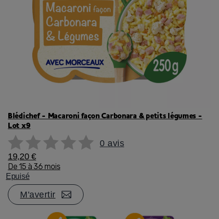
Blédichef - Macaroni façon Carbonara & petits légumes -
Lot x9
0 avis
19,20 €
De 15 à 36 mois
Epuisé
M'avertir