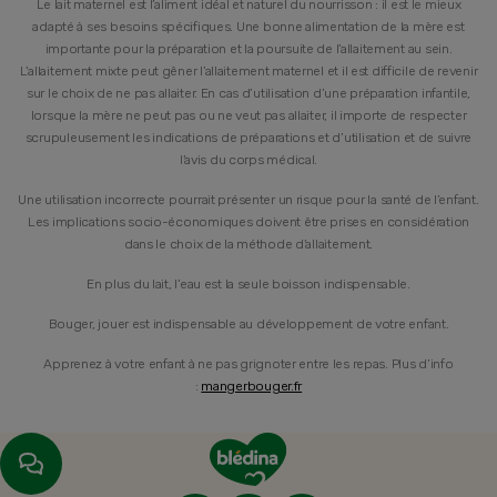
Le lait maternel est l’aliment idéal et naturel du nourrisson : il est le mieux
adapté à ses besoins spécifiques. Une bonne alimentation de la mère est
importante pour la préparation et la poursuite de l’allaitement au sein.
L’allaitement mixte peut gêner l’allaitement maternel et il est difficile de revenir
sur le choix de ne pas allaiter. En cas d’utilisation d’une préparation infantile,
lorsque la mère ne peut pas ou ne veut pas allaiter, il importe de respecter
scrupuleusement les indications de préparations et d’utilisation et de suivre
l’avis du corps médical.
Une utilisation incorrecte pourrait présenter un risque pour la santé de l’enfant.
Les implications socio-économiques doivent être prises en considération
dans le choix de la méthode d’allaitement.
En plus du lait, l’eau est la seule boisson indispensable.
Bouger, jouer est indispensable au développement de votre enfant.
Apprenez à votre enfant à ne pas grignoter entre les repas. Plus d’info
:
mangerbouger.fr