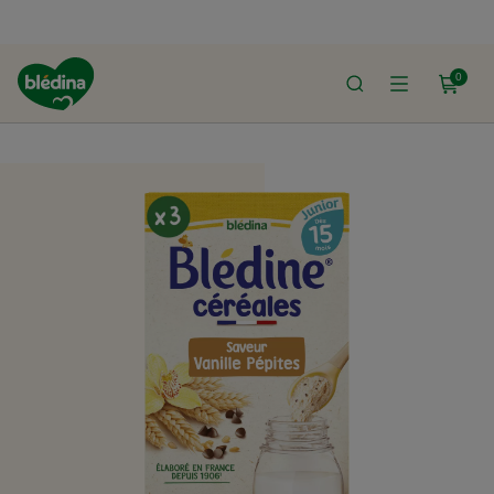
0
ACCUEIL
LE SHOP