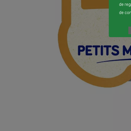
de reg
de cont