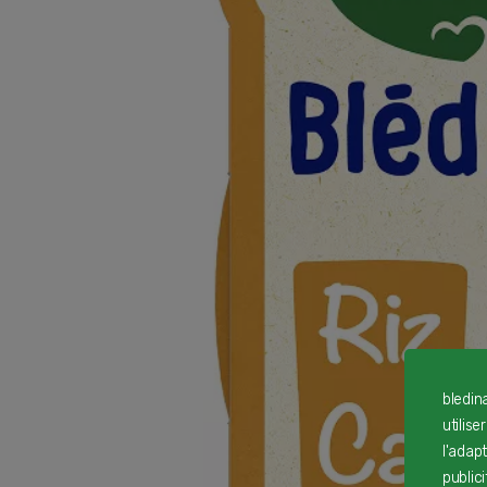
bledin
utilise
l'adap
public