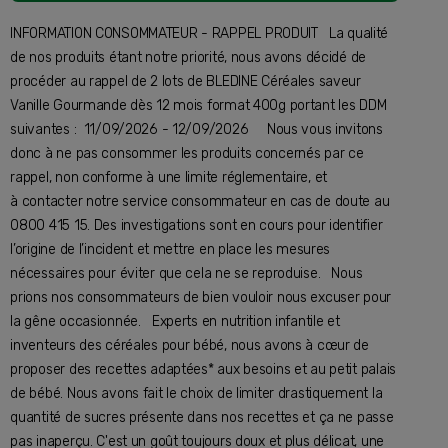
INFORMATION CONSOMMATEUR - RAPPEL PRODUIT La qualité
de nos produits étant notre priorité, nous avons décidé de
procéder au rappel de 2 lots de BLEDINE Céréales saveur
Vanille Gourmande dès 12 mois format 400g portant les DDM
suivantes : 11/09/2026 - 12/09/2026 Nous vous invitons
donc à ne pas consommer les produits concernés par ce
rappel, non conforme à une limite réglementaire, et
à contacter notre service consommateur en cas de doute au
0800 415 15. Des investigations sont en cours pour identifier
l’origine de l’incident et mettre en place les mesures
nécessaires pour éviter que cela ne se reproduise. Nous
prions nos consommateurs de bien vouloir nous excuser pour
la gêne occasionnée. Experts en nutrition infantile et
inventeurs des céréales pour bébé, nous avons à cœur de
proposer des recettes adaptées* aux besoins et au petit palais
de bébé. Nous avons fait le choix de limiter drastiquement la
quantité de sucres présente dans nos recettes et ça ne passe
pas inaperçu. C'est un goût toujours doux et plus délicat, une