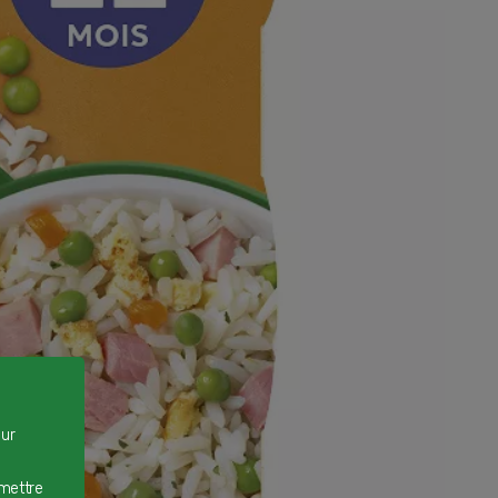
our
rmettre