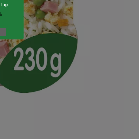
rtage
.