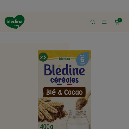
0
ACCUEIL
LE SHOP