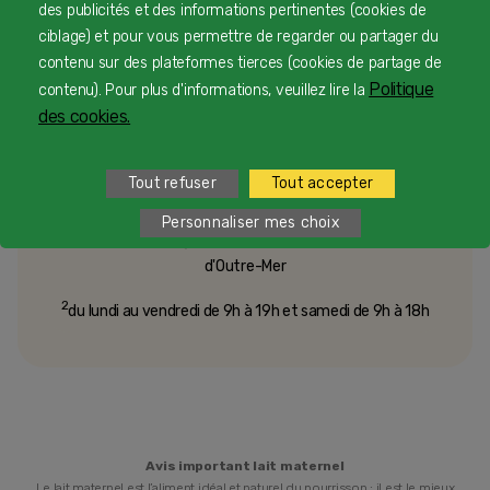
des publicités et des informations pertinentes (cookies de
Besoin d’échanger ou d’un conseil
ciblage) et pour vous permettre de regarder ou partager du
personnalisé
contenu sur des plateformes tierces (cookies de partage de
Politique
contenu). Pour plus d'informations, veuillez lire la
des cookies.
Une équipe d’experts en nutrition infantile rien que
pour vous 24/7 gratuitement
Tout refuser
Tout accepter
Personnaliser mes choix
1
Service et appel gratuits en France hors collectivités
d'Outre-Mer​
2
du lundi au vendredi de 9h à 19h et samedi de 9h à 18h
Avis important lait maternel
Le lait maternel est l’aliment idéal et naturel du nourrisson : il est le mieux