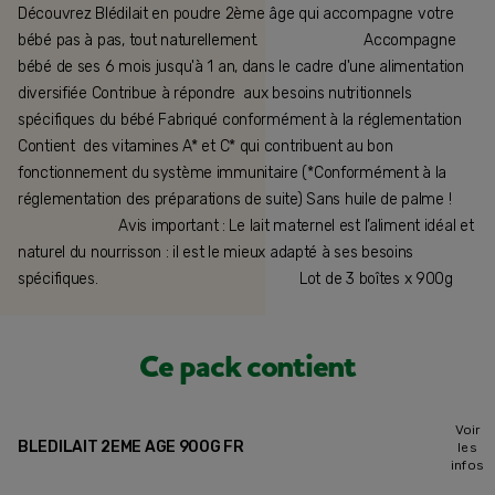
Découvrez Blédilait en poudre 2ème âge qui accompagne votre
bébé pas à pas, tout naturellement. ⠀⠀⠀⠀⠀⠀⠀⠀⠀ Accompagne
bébé de ses 6 mois jusqu'à 1 an, dans le cadre d'une alimentation
diversifiée Contribue à répondre aux besoins nutritionnels
spécifiques du bébé Fabriqué conformément à la réglementation
Contient des vitamines A* et C* qui contribuent au bon
fonctionnement du système immunitaire (*Conformément à la
réglementation des préparations de suite) Sans huile de palme !
⠀⠀⠀⠀⠀⠀⠀⠀⠀ Avis important : Le lait maternel est l’aliment idéal et
naturel du nourrisson : il est le mieux adapté à ses besoins
spécifiques.⠀⠀ ⠀⠀⠀⠀⠀⠀⠀⠀⠀⠀⠀⠀⠀⠀⠀⠀ Lot de 3 boîtes x 900g
Ce pack contient
Voir
BLEDILAIT 2EME AGE 900G FR
les
infos