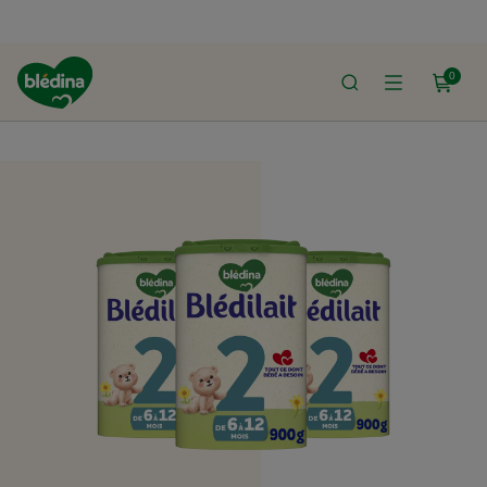
0
ACCUEIL
LE SHOP