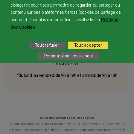
personnalisé
ciblage) et pour vous permettre de regarder ou partager du
contenu sur des plateformes tierces (cookies de partage de
Politique
contenu). Pour plus d'informations, veuillez lire la
Une équipe d’experts en nutrition infantile rien que
des cookies.
pour vous 24/7 gratuitement
Tout refuser
Tout accepter
1
Personnaliser mes choix
Service et appel gratuits en France hors collectivités
d'Outre-Mer​
2
du lundi au vendredi de 9h à 19h et samedi de 9h à 18h
Avis important lait maternel
Le lait maternel est l’aliment idéal et naturel du nourrisson : il est le mieux
adapté à ses besoins spécifiques. Une bonne alimentation de la mère est