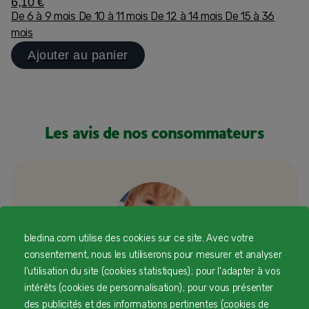
6,10 €
De 6 à 9 mois
De 10 à 11 mois
De 12 à 14 mois
De 15 à 36
mois
Ajouter au panier
Les avis de nos consommateurs
bledina.com utilise des cookies sur ce site. Avec votre
consentement, nous les utiliserons pour mesurer et analyser
l'utilisation du site (cookies statistiques) ; pour l'adapter à vos
intérêts (cookies de personnalisation) ; pour vous présenter
Besoin d’échanger ou d’un conseil
des publicités et des informations pertinentes (cookies de