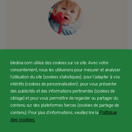
Besoin d’échanger ou d’un conseil
personnalisé
bledina.com utilise des cookies sur ce site. Avec votre
consentement, nous les utiliserons pour mesurer et analyser
Une équipe d’experts en nutrition infantile rien que
l'utilisation du site (cookies statistiques) ; pour l'adapter à vos
pour vous 24/7 gratuitement
intérêts (cookies de personnalisation) ; pour vous présenter
des publicités et des informations pertinentes (cookies de
ciblage) et pour vous permettre de regarder ou partager du
contenu sur des plateformes tierces (cookies de partage de
1
Service et appel gratuits en France hors collectivités
Politique
contenu). Pour plus d'informations, veuillez lire la
d'Outre-Mer​
des cookies.
2
du lundi au vendredi de 9h à 19h et samedi de 9h à 18h