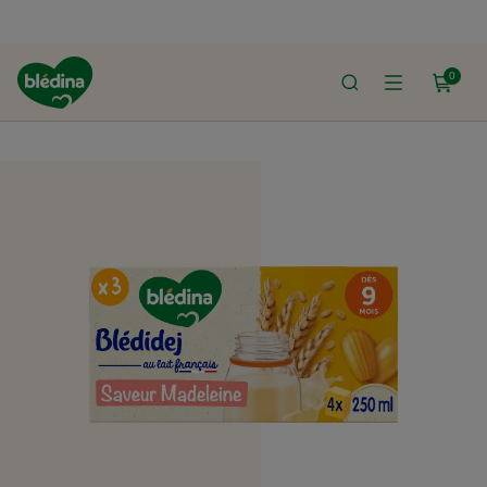
0
ACCUEIL
LE SHOP