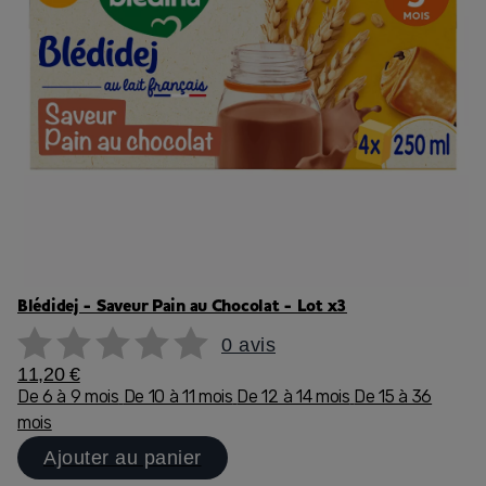
Blédidej - Saveur Pain au Chocolat - Lot x3
0 avis
11,20 €
De 6 à 9 mois
De 10 à 11 mois
De 12 à 14 mois
De 15 à 36
mois
Ajouter au panier