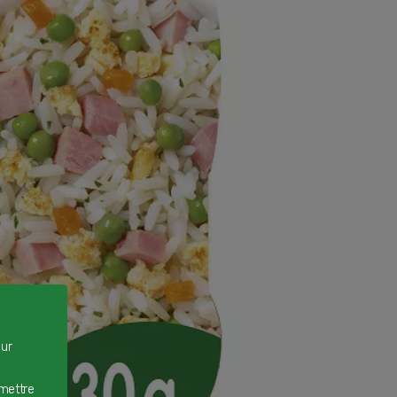
our
rmettre