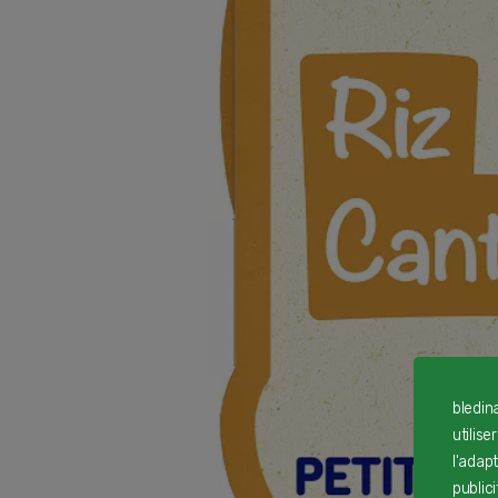
bledin
utilise
l'adap
public