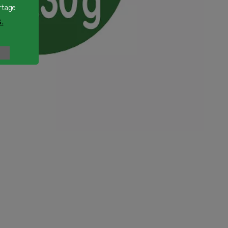
rtage
.