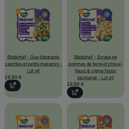
Blédichef - Duo d'épinards
Blédichef - Ecrasé de
carottes et petits macaroni -
pommes de terre et choux-
Lot x9
fleurs & crème façon
19,50 €
béchamel - Lot x9
19,50 €