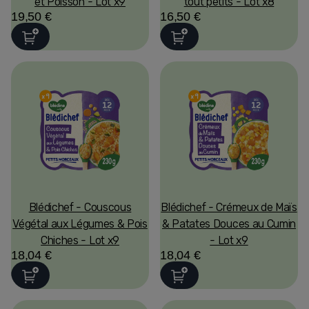
et Poisson - Lot x9
tout petits - Lot x8
19,50 €
16,50 €
Blédichef - Couscous
Blédichef - Crémeux de Maïs
Végétal aux Légumes & Pois
& Patates Douces au Cumin
Chiches - Lot x9
- Lot x9
18,04 €
18,04 €