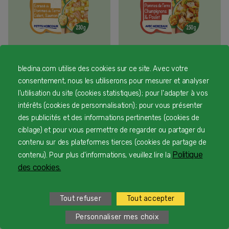
Blédichef - Ecrasé de
Blédichef - Emincé de
bledina.com utilise des cookies sur ce site. Avec votre
Pommes de terre, Céleri,
pommes de terre,
consentement, nous les utiliserons pour mesurer et analyser
Saumon à la Scandinave -
champignons et poulet à
l'utilisation du site (cookies statistiques) ; pour l'adapter à vos
Lot x9
l'ancienne - Lot x9
intérêts (cookies de personnalisation) ; pour vous présenter
19,00 €
19,17 €
des publicités et des informations pertinentes (cookies de
ciblage) et pour vous permettre de regarder ou partager du
contenu sur des plateformes tierces (cookies de partage de
Politique
contenu). Pour plus d'informations, veuillez lire la
«
‹
1
2
3
4
5
6
7
›
»
des cookies.
Tout refuser
Tout accepter
Personnaliser mes choix