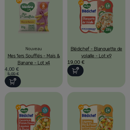
Blédichef - Blanquette de
Nouveau
Mes 1ers Soufflés - Maïs &
volaille - Lot x9
19,00 €
Banane - Lot x4
4,00 €
5,00 €