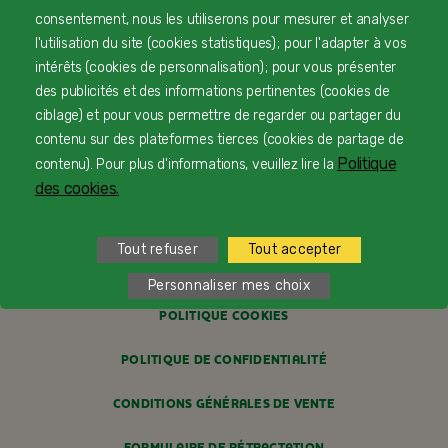
consentement, nous les utiliserons pour mesurer et analyser
l'utilisation du site (cookies statistiques) ; pour l'adapter à vos
CONTACTEZ-NOUS
intérêts (cookies de personnalisation) ; pour vous présenter
des publicités et des informations pertinentes (cookies de
LIVRAISON
ciblage) et pour vous permettre de regarder ou partager du
contenu sur des plateformes tierces (cookies de partage de
PAIEMENT SÉCURISÉ
Politique
contenu). Pour plus d'informations, veuillez lire la
PROFESSIONNELS DE SANTÉ
des cookies.
FAQ
Tout refuser
Tout accepter
MENTIONS LÉGALES
Personnaliser mes choix
POLITIQUE COOKIES
POLITIQUE DE CONFIDENTIALITÉ
CONDITIONS GÉNÉRALES DE VENTE