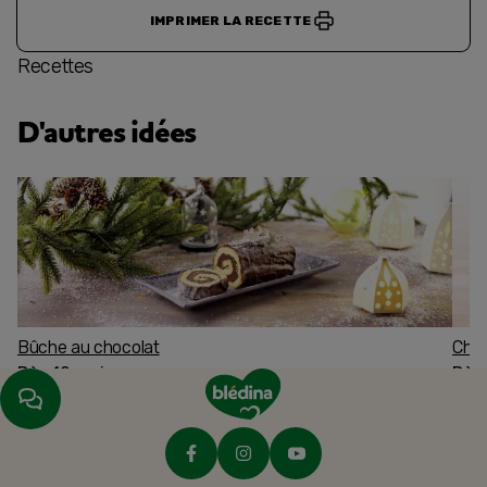
IMPRIMER LA RECETTE
Recettes
D'autres idées
Bûche au chocolat
Char
Dès 12 mois
Dès