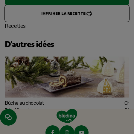
IMPRIMER LA RECETTE
Recettes
D'autres idées
Bûche au chocolat
Char
Dès 12 mois
Dès