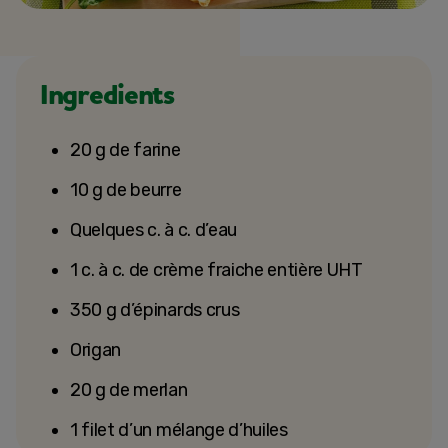
Ingredients
20 g de farine
10 g de beurre
Quelques c. à c. d’eau
1 c. à c. de crème fraiche entière UHT
350 g d’épinards crus
Origan
20 g de merlan
1 filet d’un mélange d’huiles