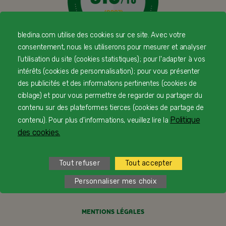
bledina.com utilise des cookies sur ce site. Avec votre
consentement, nous les utiliserons pour mesurer et analyser
© Copyright Blédina 2025. Tous droits réservés
l'utilisation du site (cookies statistiques) ; pour l'adapter à vos
intérêts (cookies de personnalisation) ; pour vous présenter
des publicités et des informations pertinentes (cookies de
ciblage) et pour vous permettre de regarder ou partager du
CONTACTEZ-NOUS
contenu sur des plateformes tierces (cookies de partage de
Politique
contenu). Pour plus d'informations, veuillez lire la
LIVRAISON
des cookies.
PAIEMENT SÉCURISÉ
Tout refuser
Tout accepter
PROFESSIONNELS DE SANTÉ
Personnaliser mes choix
FAQ
MENTIONS LÉGALES