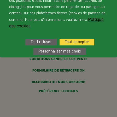
des publicités et des informations pertinentes (cookies de
PROFESSIONNELS DE SANTÉ
ciblage) et pour vous permettre de regarder ou partager du
contenu sur des plateformes tierces (cookies de partage de
FAQ
Politique
contenu). Pour plus d'informations, veuillez lire la
MENTIONS LÉGALES
des cookies.
POLITIQUE COOKIES
Tout refuser
Tout accepter
POLITIQUE DE CONFIDENTIALITÉ
Personnaliser mes choix
CONDITIONS GÉNÉRALES DE VENTE
FORMULAIRE DE RÉTRACTATION
ACCESSIBILITÉ : NON CONFORME
PRÉFÉRENCES COOKIES