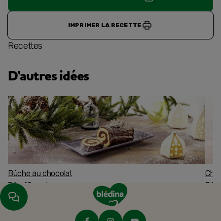
IMPRIMER LA RECETTE
Recettes
D'autres idées
Bûche au chocolat
Char
Dès 12 mois
Dès