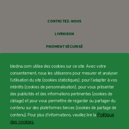
CONTACTEZ-NOUS
LIVRAISON
PAIEMENT SÉCURISÉ
PROFESSIONNELS DE SANTÉ
bledina.com utilise des cookies sur ce site. Avec votre
FAQ
consentement, nous les utiliserons pour mesurer et analyser
l'utilisation du site (cookies statistiques) ; pour l'adapter à vos
MENTIONS LÉGALES
intérêts (cookies de personnalisation) ; pour vous présenter
des publicités et des informations pertinentes (cookies de
POLITIQUE COOKIES
ciblage) et pour vous permettre de regarder ou partager du
contenu sur des plateformes tierces (cookies de partage de
POLITIQUE DE CONFIDENTIALITÉ
Politique
contenu). Pour plus d'informations, veuillez lire la
des cookies.
CONDITIONS GÉNÉRALES DE VENTE