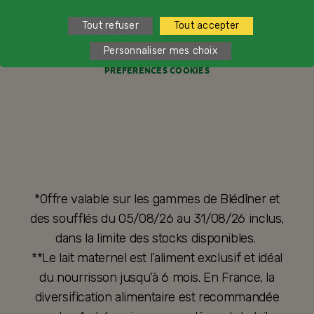
FORMULAIRE DE RÉTRACTATION
Tout refuser
Tout accepter
ACCESSIBILITÉ : NON CONFORME
Personnaliser mes choix
PRÉFÉRENCES COOKIES
*Offre valable sur les gammes de Blédîner et
des soufflés du 05/08/26 au 31/08/26 inclus,
dans la limite des stocks disponibles.
**Le lait maternel est l’aliment exclusif et idéal
du nourrisson jusqu’à 6 mois. En France, la
diversification alimentaire est recommandée