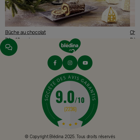
Bûche au chocolat
Char
Dès 12 mois
Dès
© Copyright Blédina 2025. Tous droits réservés