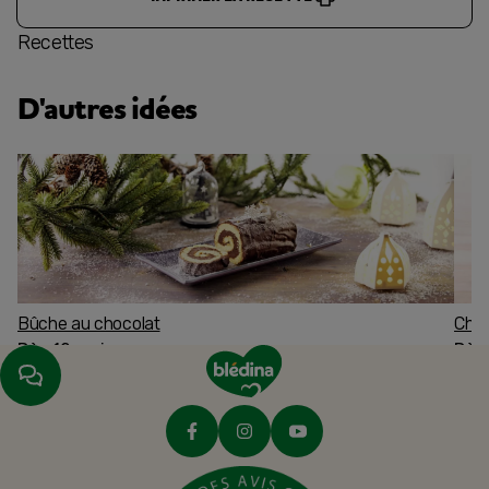
Recettes
D'autres idées
Bûche au chocolat
Char
Dès 12 mois
Dès