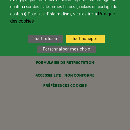
contenu sur des plateformes tierces (cookies de partage de
MENTIONS LÉGALES
Politique
contenu). Pour plus d'informations, veuillez lire la
des cookies.
POLITIQUE COOKIES
POLITIQUE DE CONFIDENTIALITÉ
Tout refuser
Tout accepter
Personnaliser mes choix
CONDITIONS GÉNÉRALES DE VENTE
FORMULAIRE DE RÉTRACTATION
ACCESSIBILITÉ : NON CONFORME
PRÉFÉRENCES COOKIES