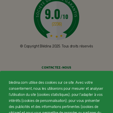
© Copyright Blédina 2025. Tous droits réservés
CONTACTEZ-NOUS
LIVRAISON
bledina.com utilise des cookies sur ce site. Avec votre
consentement, nous les utiliserons pour mesurer et analyser
PAIEMENT SÉCURISÉ
l'utilisation du site (cookies statistiques) ; pour l'adapter à vos
intérêts (cookies de personnalisation) ; pour vous présenter
PROFESSIONNELS DE SANTÉ
des publicités et des informations pertinentes (cookies de
FAQ
ciblage) et pour vous permettre de regarder ou partager du