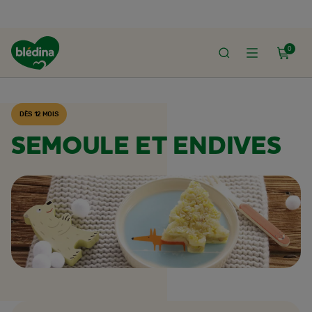
0
ACCUEIL
RECETTES BLÉDINA
DÈS 12 MOIS
SEMOULE ET ENDIVES