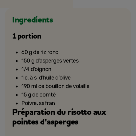
Ingredients
1 portion
60 g de riz rond
150 g d’asperges vertes
1/4 d'oignon
1 c. à s. d’huile d’olive
190 ml de bouillon de volaille
15 g de comté
Poivre, safran
Préparation du risotto aux
pointes d’asperges