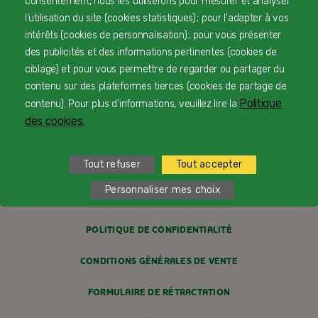
consentement, nous les utiliserons pour mesurer et analyser
CONTACTEZ-NOUS
l'utilisation du site (cookies statistiques) ; pour l'adapter à vos
intérêts (cookies de personnalisation) ; pour vous présenter
LIVRAISON
des publicités et des informations pertinentes (cookies de
ciblage) et pour vous permettre de regarder ou partager du
PAIEMENT SÉCURISÉ
contenu sur des plateformes tierces (cookies de partage de
Politique
contenu). Pour plus d'informations, veuillez lire la
PROFESSIONNELS DE SANTÉ
des cookies.
FAQ
Tout refuser
Tout accepter
MENTIONS LÉGALES
Personnaliser mes choix
POLITIQUE COOKIES
POLITIQUE DE CONFIDENTIALITÉ
CONDITIONS GÉNÉRALES DE VENTE
FORMULAIRE DE RÉTRACTATION