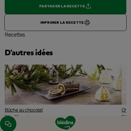
PARTAGER LA RECETTE
IMPRIMER LA RECETTE
Recettes
D'autres idées
Bûche au chocolat
Char
Dès 12 mois
Dès