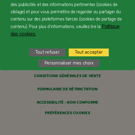
des publicités et des informations pertinentes (cookies de
PROFESSIONNELS DE SANTÉ
ciblage) et pour vous permettre de regarder ou partager du
contenu sur des plateformes tierces (cookies de partage de
FAQ
Politique
contenu). Pour plus d'informations, veuillez lire la
des cookies.
MENTIONS LÉGALES
POLITIQUE COOKIES
Tout refuser
Tout accepter
POLITIQUE DE CONFIDENTIALITÉ
Personnaliser mes choix
CONDITIONS GÉNÉRALES DE VENTE
FORMULAIRE DE RÉTRACTATION
ACCESSIBILITÉ : NON CONFORME
PRÉFÉRENCES COOKIES