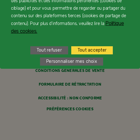
des publicités et des informations pertinentes (cookies de
PROFESSIONNELS DE SANTÉ
ciblage) et pour vous permettre de regarder ou partager du
contenu sur des plateformes tierces (cookies de partage de
FAQ
Politique
contenu). Pour plus d'informations, veuillez lire la
MENTIONS LÉGALES
des cookies.
POLITIQUE COOKIES
Tout refuser
Tout accepter
POLITIQUE DE CONFIDENTIALITÉ
Personnaliser mes choix
CONDITIONS GÉNÉRALES DE VENTE
FORMULAIRE DE RÉTRACTATION
ACCESSIBILITÉ : NON CONFORME
PRÉFÉRENCES COOKIES