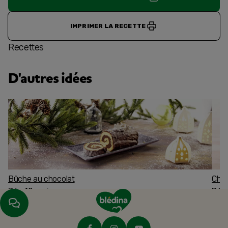
IMPRIMER LA RECETTE
Recettes
D'autres idées
Bûche au chocolat
Char
Dès 12 mois
Dès