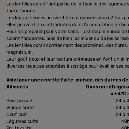
Les lentilles corail font partie de la famille des légumes
toute l'année.
Les légumineuses peuvent être proposées maxi 2 fois par 
Elles peuvent être introduites dans l'alimentation de béb
Pour les préparer pour votre bébé, il est recommandé de l
soient fondantes, puis de bien les mixer ou de les écras
Les lentilles corail contiennent des protéines, des fibres, 
magnésium.
Leur goût doux et leur texture crémeuse en font un alim
diverses recettes adaptées à son âge pour éveiller ses pa
Voici pour une recette faite-maison, des durées de 
Aliments
Dans un réfrigéra
à +4°C 
Poisson cuit
24 à 
Viande cuite
24 à 
Oeuf cuit
24 à 
Légumes cuits
48
Fruits cuits
48