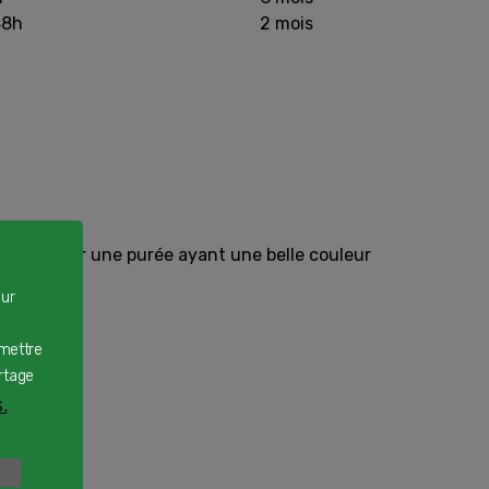
48h
2 mois
met d’obtenir une purée ayant une belle couleur
our
rmettre
rtage
.