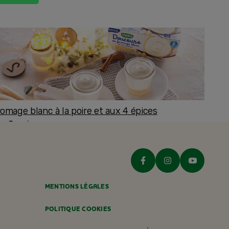
romage blanc à la poire et aux 4 épices
ès 8 mois
MENTIONS LÉGALES
POLITIQUE COOKIES