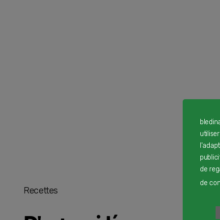
bledin
utilise
l'adap
public
de reg
de cont
Recettes