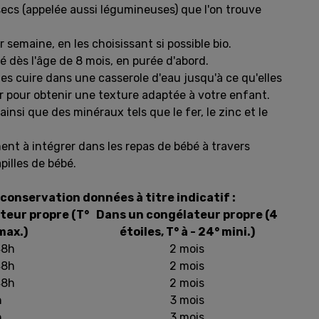
 secs (appelée aussi légumineuses) que l'on trouve
semaine, en les choisissant si possible bio.
é dès l'âge de 8 mois, en purée d'abord.
es cuire dans une casserole d'eau jusqu'à ce qu'elles
er pour obtenir une texture adaptée à votre enfant.
ainsi que des minéraux tels que le fer, le zinc et le
ent à intégrer dans les repas de bébé à travers
pilles de bébé.
conservation données à titre indicatif :
teur propre (T°
Dans un congélateur propre (4
max.)
étoiles, T° à - 24° mini.)
48h
2 mois
48h
2 mois
48h
2 mois
h
3 mois
h
3 mois