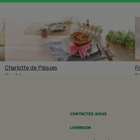
Charlotte de Pâques
F
Dès 24 mois
D
CONTACTEZ-NOUS
LIVRAISON