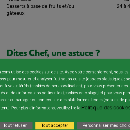
Desserts à base de fruits et/ou
24 à 
gâteaux
Dites Chef, une astuce ?
Le fait de mélanger les lentilles corail et le potiron per
a.com utilise des cookies sur ce site. Avec votre consentement, nous les
orangée.
rons pour mesurer et analyser l'utilisation du site (cookies statistiques) ; p
ter à vos intérêts (cookies de personnalisation) ; pour vous présenter des
ités et des informations pertinentes (cookies de ciblage) et pour vous pe
arder ou partager du contenu sur des plateformes tierces (cookies de pa
PARTAGER LA RECETTE
IMPRIMER LA RECETTE
Politique des cookies
enu). Pour plus d'informations, veuillez lire la
Tout refuser
Tout accepter
Personnaliser mes choix