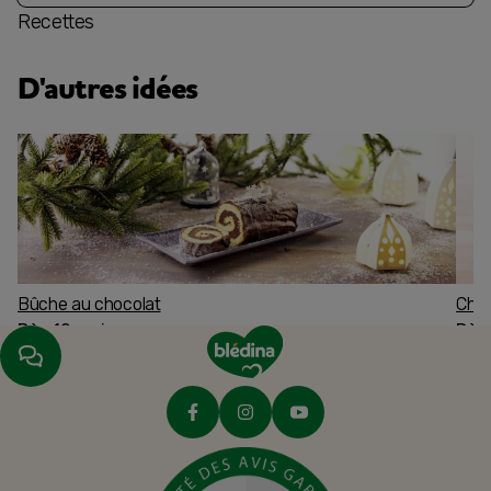
Recettes
D'autres idées
Bûche au chocolat
Char
Dès 12 mois
Dès