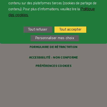
contenu sur des plateformes tierces (cookies de partage de
MENTIONS LÉGALES
Politique
contenu). Pour plus d'informations, veuillez lire la
des cookies.
POLITIQUE COOKIES
POLITIQUE DE CONFIDENTIALITÉ
Tout refuser
Tout accepter
CONDITIONS GÉNÉRALES DE VENTE
Personnaliser mes choix
FORMULAIRE DE RÉTRACTATION
ACCESSIBILITÉ : NON CONFORME
PRÉFÉRENCES COOKIES