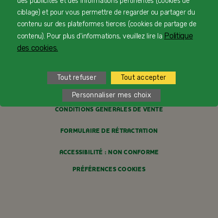
des publicités et des informations pertinentes (cookies de
PROFESSIONNELS DE SANTÉ
ciblage) et pour vous permettre de regarder ou partager du
contenu sur des plateformes tierces (cookies de partage de
FAQ
Politique
contenu). Pour plus d'informations, veuillez lire la
MENTIONS LÉGALES
des cookies.
POLITIQUE COOKIES
Tout refuser
Tout accepter
POLITIQUE DE CONFIDENTIALITÉ
Personnaliser mes choix
CONDITIONS GÉNÉRALES DE VENTE
FORMULAIRE DE RÉTRACTATION
ACCESSIBILITÉ : NON CONFORME
PRÉFÉRENCES COOKIES