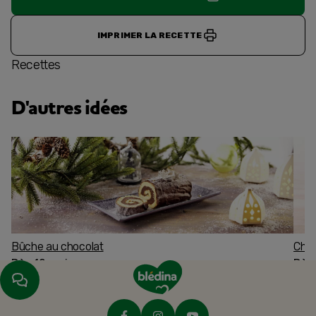
IMPRIMER LA RECETTE
Recettes
D'autres idées
Bûche au chocolat
Char
Dès 12 mois
Dès