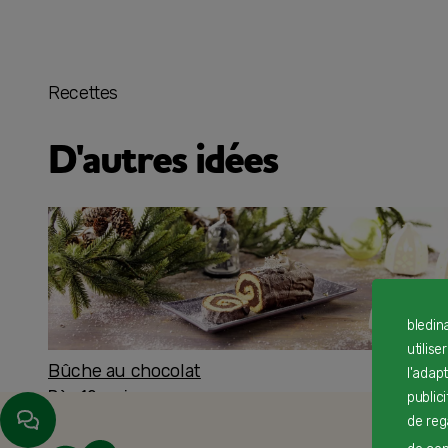
Recettes
D'autres idées
bledin
utilise
Bûche au chocolat
l'adap
Dès 12 mois
public
de reg