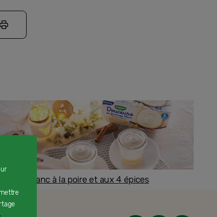
our
romage blanc à la poire et aux 4 épices
ès 8 mois
rmettre
rtage