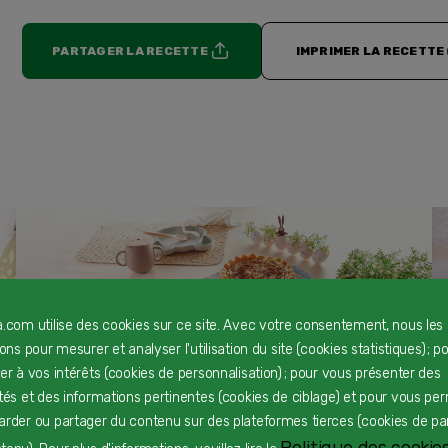
PARTAGER LA RECETTE
IMPRIMER LA RECETTE
a.com utilise des cookies sur ce site. Avec votre consentement, nous les
rons pour mesurer et analyser l'utilisation du site (cookies statistiques) ; p
Charlotte de Pâques
F
ter à vos intérêts (cookies de personnalisation) ; pour vous présenter des
Dès 24 mois
D
ités et des informations pertinentes (cookies de ciblage) et pour vous pe
arder ou partager du contenu sur des plateformes tierces (cookies de pa