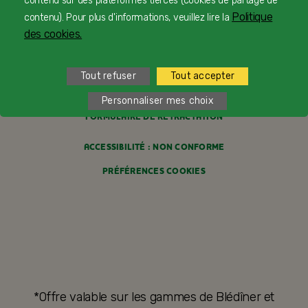
contenu sur des plateformes tierces (cookies de partage de
Politique
contenu). Pour plus d'informations, veuillez lire la
POLITIQUE COOKIES
des cookies.
POLITIQUE DE CONFIDENTIALITÉ
Tout refuser
Tout accepter
CONDITIONS GÉNÉRALES DE VENTE
Personnaliser mes choix
FORMULAIRE DE RÉTRACTATION
ACCESSIBILITÉ : NON CONFORME
PRÉFÉRENCES COOKIES
*Offre valable sur les gammes de Blédîner et