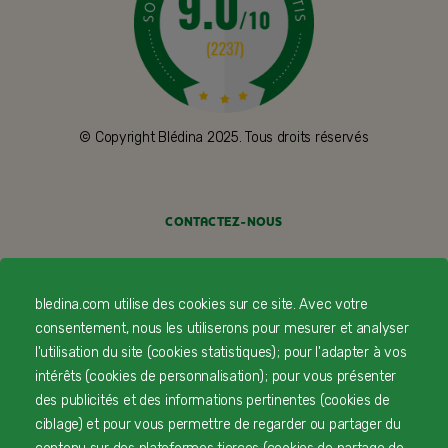
© Copyright Blédina 2025. Tous droits réservés
CONTACTEZ-NOUS
LIVRAISON
bledina.com utilise des cookies sur ce site. Avec votre
PAIEMENT SÉCURISÉ
consentement, nous les utiliserons pour mesurer et analyser
l'utilisation du site (cookies statistiques) ; pour l'adapter à vos
PROFESSIONNELS DE SANTÉ
intérêts (cookies de personnalisation) ; pour vous présenter
FAQ
des publicités et des informations pertinentes (cookies de
ciblage) et pour vous permettre de regarder ou partager du
MENTIONS LÉGALES