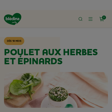
0
ACCUEIL
RECETTES BLÉDINA
DÈS 18 MOIS
POULET AUX HERBES
ET ÉPINARDS