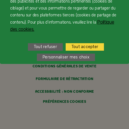
des publicités et des informations pertinentes (cookies de
PROFESSIONNELS DE SANTÉ
ciblage) et pour vous permettre de regarder ou partager du
contenu sur des plateformes tierces (cookies de partage de
FAQ
Politique
contenu). Pour plus d'informations, veuillez lire la
MENTIONS LÉGALES
des cookies.
POLITIQUE COOKIES
Tout refuser
Tout accepter
POLITIQUE DE CONFIDENTIALITÉ
Personnaliser mes choix
CONDITIONS GÉNÉRALES DE VENTE
FORMULAIRE DE RÉTRACTATION
ACCESSIBILITÉ : NON CONFORME
PRÉFÉRENCES COOKIES