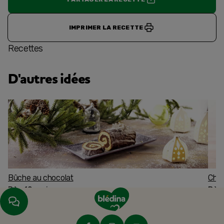
IMPRIMER LA RECETTE
Recettes
D'autres idées
Bûche au chocolat
Char
Dès 12 mois
Dès