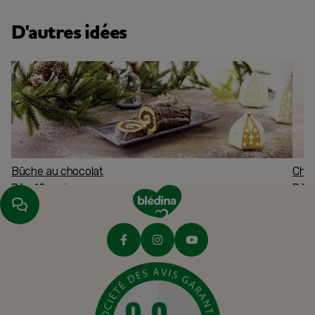
D'autres idées
Bûche au chocolat
Char
Dès 12 mois
Dès