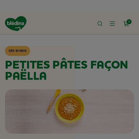
0
ACCUEIL
RECETTES BLÉDINA
DÈS 10 MOIS
PETITES PÂTES FAÇON
PAËLLA