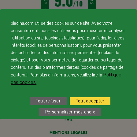
bledina.com utilise des cookies sur ce site. Avec votre
consentement, nous les utiliserons pour mesurer et analyser
l'utilisation du site (cookies statistiques) ; pour l'adapter à vos
© Copyright Blédina 2025. Tous droits réservés
intérêts (cookies de personnalisation) ; pour vous présenter
des publicités et des informations pertinentes (cookies de
ciblage) et pour vous permettre de regarder ou partager du
CONTACTEZ-NOUS
contenu sur des plateformes tierces (cookies de partage de
Politique
contenu). Pour plus d'informations, veuillez lire la
LIVRAISON
des cookies.
PAIEMENT SÉCURISÉ
Tout refuser
Tout accepter
PROFESSIONNELS DE SANTÉ
Personnaliser mes choix
FAQ
MENTIONS LÉGALES