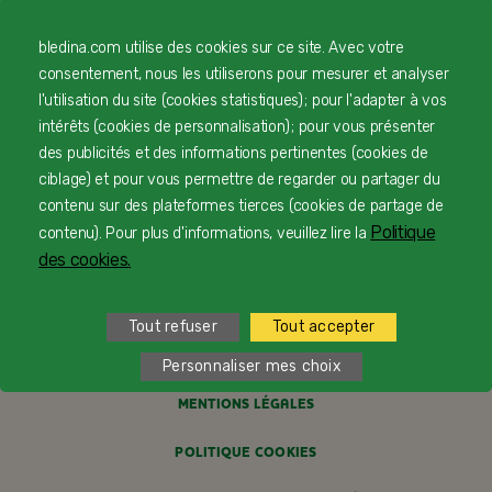
bledina.com utilise des cookies sur ce site. Avec votre
© Copyright Blédina 2025. Tous droits réservés
consentement, nous les utiliserons pour mesurer et analyser
l'utilisation du site (cookies statistiques) ; pour l'adapter à vos
intérêts (cookies de personnalisation) ; pour vous présenter
des publicités et des informations pertinentes (cookies de
CONTACTEZ-NOUS
ciblage) et pour vous permettre de regarder ou partager du
contenu sur des plateformes tierces (cookies de partage de
LIVRAISON
Politique
contenu). Pour plus d'informations, veuillez lire la
des cookies.
PAIEMENT SÉCURISÉ
PROFESSIONNELS DE SANTÉ
Tout refuser
Tout accepter
FAQ
Personnaliser mes choix
MENTIONS LÉGALES
POLITIQUE COOKIES