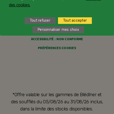
des cookies.
POLITIQUE DE CONFIDENTIALITÉ
CONDITIONS GÉNÉRALES DE VENTE
Tout refuser
Tout accepter
FORMULAIRE DE RÉTRACTATION
Personnaliser mes choix
ACCESSIBILITÉ : NON CONFORME
PRÉFÉRENCES COOKIES
*Offre valable sur les gammes de Blédîner et
des soufflés du 05/08/26 au 31/08/26 inclus,
dans la limite des stocks disponibles.