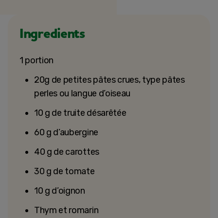
Ingredients
1 portion
20g de petites pâtes crues, type pâtes
perles ou langue d’oiseau
10 g de truite désarêtée
60 g d’aubergine
40 g de carottes
30 g de tomate
10 g d’oignon
Thym et romarin