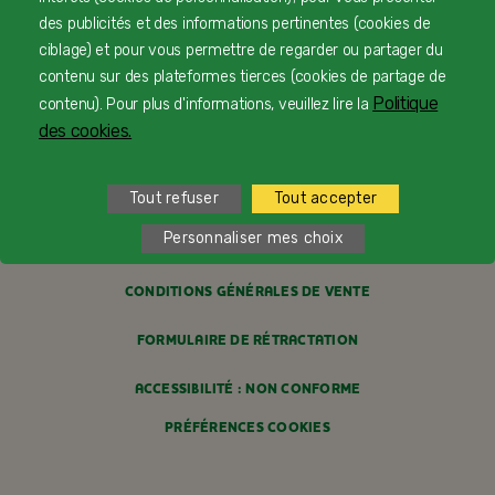
PAIEMENT SÉCURISÉ
des publicités et des informations pertinentes (cookies de
PROFESSIONNELS DE SANTÉ
ciblage) et pour vous permettre de regarder ou partager du
contenu sur des plateformes tierces (cookies de partage de
FAQ
Politique
contenu). Pour plus d'informations, veuillez lire la
des cookies.
MENTIONS LÉGALES
POLITIQUE COOKIES
Tout refuser
Tout accepter
Personnaliser mes choix
POLITIQUE DE CONFIDENTIALITÉ
CONDITIONS GÉNÉRALES DE VENTE
FORMULAIRE DE RÉTRACTATION
ACCESSIBILITÉ : NON CONFORME
PRÉFÉRENCES COOKIES