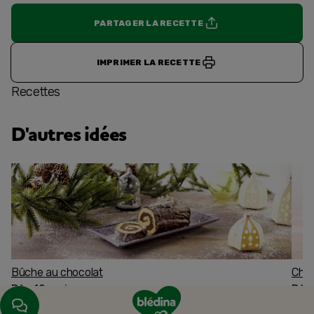
PARTAGER LA RECETTE
IMPRIMER LA RECETTE
Recettes
D'autres idées
Bûche au chocolat
Char
Dès 12 mois
Dès