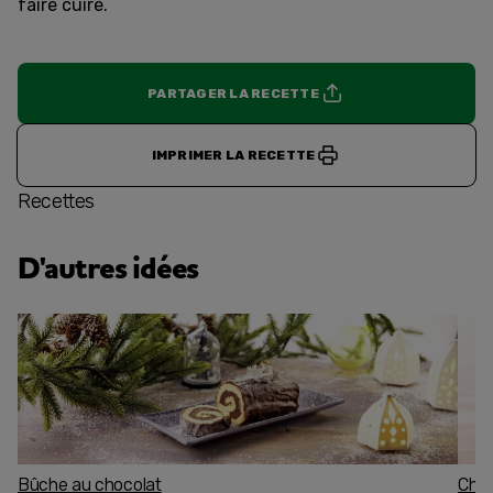
faire cuire.
PARTAGER LA RECETTE
IMPRIMER LA RECETTE
Recettes
D'autres idées
Bûche au chocolat
Char