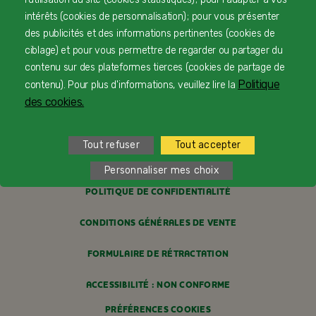
LIVRAISON
intérêts (cookies de personnalisation) ; pour vous présenter
des publicités et des informations pertinentes (cookies de
PAIEMENT SÉCURISÉ
ciblage) et pour vous permettre de regarder ou partager du
contenu sur des plateformes tierces (cookies de partage de
PROFESSIONNELS DE SANTÉ
Politique
contenu). Pour plus d'informations, veuillez lire la
FAQ
des cookies.
MENTIONS LÉGALES
Tout refuser
Tout accepter
POLITIQUE COOKIES
Personnaliser mes choix
POLITIQUE DE CONFIDENTIALITÉ
CONDITIONS GÉNÉRALES DE VENTE
FORMULAIRE DE RÉTRACTATION
ACCESSIBILITÉ : NON CONFORME
PRÉFÉRENCES COOKIES