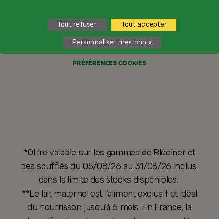
CONDITIONS GÉNÉRALES DE VENTE
Tout refuser
Tout accepter
FORMULAIRE DE RÉTRACTATION
Personnaliser mes choix
ACCESSIBILITÉ : NON CONFORME
PRÉFÉRENCES COOKIES
*Offre valable sur les gammes de Blédîner et
des soufflés du 05/08/26 au 31/08/26 inclus,
dans la limite des stocks disponibles.
**Le lait maternel est l’aliment exclusif et idéal
du nourrisson jusqu’à 6 mois. En France, la