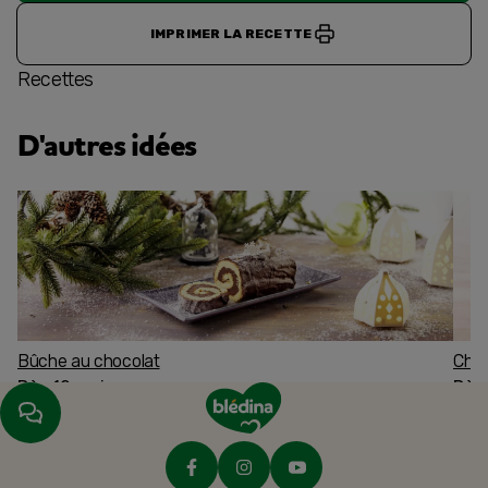
IMPRIMER LA RECETTE
Recettes
D'autres idées
Bûche au chocolat
Char
Dès 12 mois
Dès