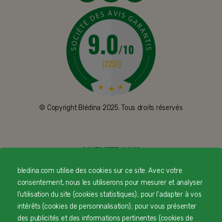
© Copyright Blédina 2025. Tous droits réservés
CONTACTEZ-NOUS
bledina.com utilise des cookies sur ce site. Avec votre
LIVRAISON
consentement, nous les utiliserons pour mesurer et analyser
PAIEMENT SÉCURISÉ
l'utilisation du site (cookies statistiques) ; pour l'adapter à vos
intérêts (cookies de personnalisation) ; pour vous présenter
PROFESSIONNELS DE SANTÉ
des publicités et des informations pertinentes (cookies de