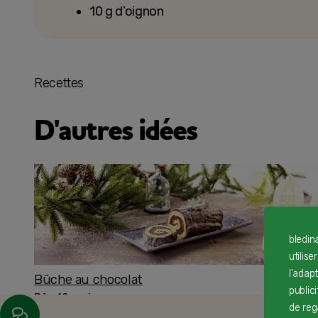
10 g d’oignon
Recettes
D'autres idées
bledin
utilise
l'adap
Bûche au chocolat
public
Dès 12 mois
de reg