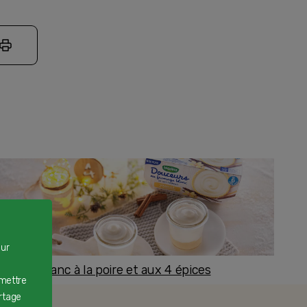
our
romage blanc à la poire et aux 4 épices
rmettre
ès 8 mois
rtage