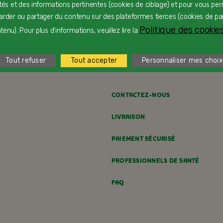
ités et des informations pertinentes (cookies de ciblage) et pour vous pe
arder ou partager du contenu sur des plateformes tierces (cookies de pa
Charlotte de Pâques
F
Politique des cookies
enu). Pour plus d'informations, veuillez lire la
Dès 24 mois
D
Tout refuser
Tout accepter
Personnaliser mes choix
CONTACTEZ-NOUS
LIVRAISON
PAIEMENT SÉCURISÉ
PROFESSIONNELS DE SANTÉ
FAQ