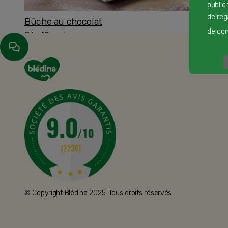
public
de reg
Bûche au chocolat
de cont
Dès 12 mois
© Copyright Blédina 2025. Tous droits réservés