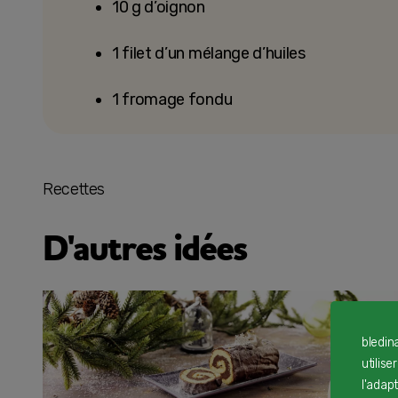
10 g d’oignon
1 filet d’un mélange d’huiles
1 fromage fondu
Recettes
D'autres idées
bledin
utilise
l'adap