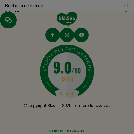
Bûche au chocolat
Char
Dès 12 mois
Dès
© Copyright Blédina 2025. Tous droits réservés
CONTACTEZ-NOUS