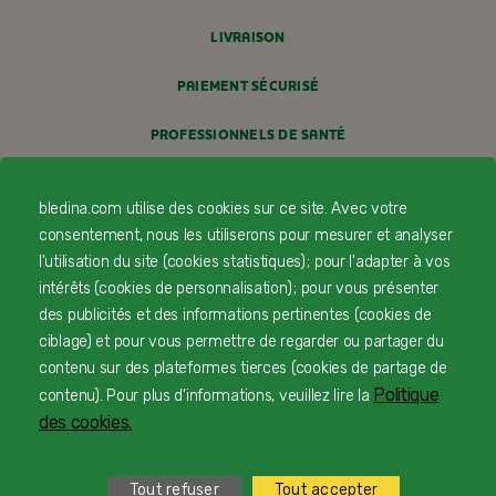
LIVRAISON
PAIEMENT SÉCURISÉ
PROFESSIONNELS DE SANTÉ
FAQ
bledina.com utilise des cookies sur ce site. Avec votre
MENTIONS LÉGALES
consentement, nous les utiliserons pour mesurer et analyser
l'utilisation du site (cookies statistiques) ; pour l'adapter à vos
POLITIQUE COOKIES
intérêts (cookies de personnalisation) ; pour vous présenter
des publicités et des informations pertinentes (cookies de
POLITIQUE DE CONFIDENTIALITÉ
ciblage) et pour vous permettre de regarder ou partager du
contenu sur des plateformes tierces (cookies de partage de
CONDITIONS GÉNÉRALES DE VENTE
Politique
contenu). Pour plus d'informations, veuillez lire la
des cookies.
FORMULAIRE DE RÉTRACTATION
ACCESSIBILITÉ : NON CONFORME
Tout refuser
Tout accepter