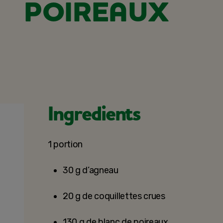
POIREAUX
Ingredients
1 portion
30 g d’agneau
20 g de coquillettes crues
130 g de blanc de poireaux