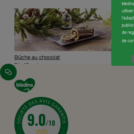
bledin
utilise
l'adap
public
de reg
de cont
Bûche au chocolat
Dès 12 mois