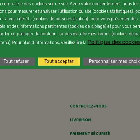
a.com utilise des cookies sur ce site. Avec votre consentement, nous les
rons pour mesurer et analyser l'utilisation du site (cookies statistiques) ; p
ter à vos intérêts (cookies de personnalisation) ; pour vous présenter des
ités et des informations pertinentes (cookies de ciblage) et pour vous pe
arder ou partager du contenu sur des plateformes tierces (cookies de pa
Politique des cookies
enu). Pour plus d'informations, veuillez lire la
Charlotte de Pâques
F
Tout refuser
Tout accepter
Personnaliser mes choix
Dès 24 mois
D
CONTACTEZ-NOUS
LIVRAISON
PAIEMENT SÉCURISÉ