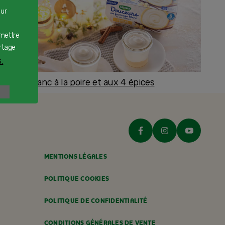
our
rmettre
rtage
.
romage blanc à la poire et aux 4 épices
ès 8 mois
MENTIONS LÉGALES
POLITIQUE COOKIES
POLITIQUE DE CONFIDENTIALITÉ
CONDITIONS GÉNÉRALES DE VENTE