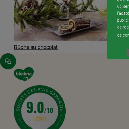
utilise
l'adap
public
de reg
de cont
Bûche au chocolat
Dès 12 mois