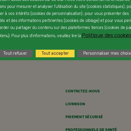
rons pour mesurer et analyser l'utilisation du site (cookies statistiques) ; p
ter à vos intérêts (cookies de personnalisation) ; pour vous présenter des
ités et des informations pertinentes (cookies de ciblage) et pour vous pe
arder ou partager du contenu sur des plateformes tierces (cookies de pa
Politique des cookies
enu). Pour plus d'informations, veuillez lire la
Charlotte de Pâques
F
Tout refuser
Tout accepter
Personnaliser mes choix
Dès 24 mois
D
CONTACTEZ-NOUS
LIVRAISON
PAIEMENT SÉCURISÉ
PROFESSIONNELS DE SANTÉ